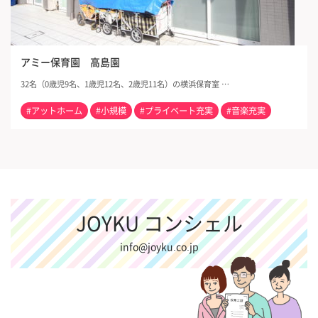
アミー保育園 高島園
32名（0歳児9名、1歳児12名、2歳児11名）の横浜保育室 …
#アットホーム
#小規模
#プライベート充実
#音楽充実
JOYKU コンシェル
info@joyku.co.jp