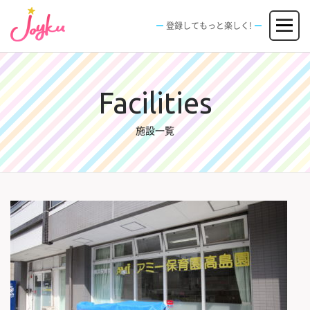
コ
メニュー
ン
登録してもっと楽しく!
テ
ン
JOBS
FACILITIES
SPECIAL
EVENT
ツ
求人情報
施設
エンタメ特典
イベント
へ
新規登録
ログイン
ス
Facilities
キ
ッ
施設一覧
プ