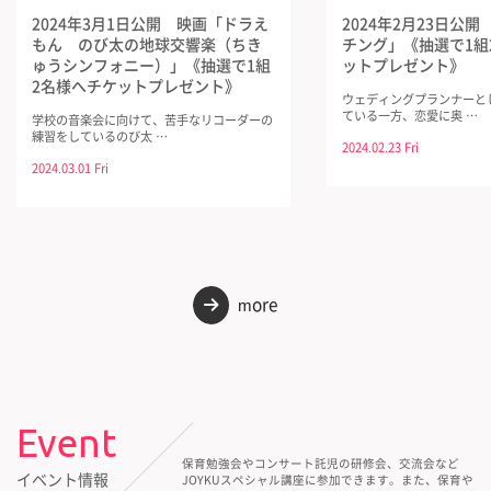
2024年3月1日公開 映画「ドラえ
2024年2月23日公
もん のび太の地球交響楽（ちき
チング」《抽選で1組
ゅうシンフォニー）」《抽選で1組
ットプレゼント》
2名様へチケットプレゼント》
ウェディングプランナーと
ている一方、恋愛に奥 …
学校の音楽会に向けて、苦手なリコーダーの
練習をしているのび太 …
2024.02.23 Fri
2024.03.01 Fri
more
→
Event
保育勉強会やコンサート託児の研修会、交流会など
イベント情報
JOYKUスペシャル講座に参加できます。また、保育や