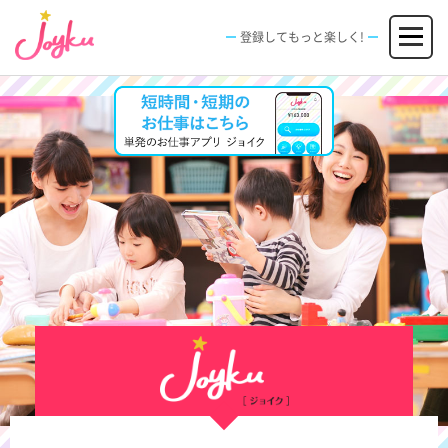
コ
メニュー
ン
登録してもっと楽しく!
テ
ン
JOBS
FACILITIES
SPECIAL
EVENT
ツ
求人情報
施設
エンタメ特典
イベント
へ
新規登録
ログイン
ス
キ
ッ
プ