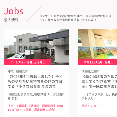
Jobs
コンサート託児でのお仕事やJOYKU独自の施設取材によ
求人情報
って、様々なお仕事情報が掲載されています！
パートタイム保育士/保育士
保育士/正社員・保育士
神奈川県横浜市
埼玉県八潮市
【2026年4月 移転しました】子ど
《働く保護者のため
ものやりたい気持ちをのびのび育
感してくださる方「
てる「小さな保育園 ままのて」
潮」で一緒に働きま
株式会社ままのてが運営する「小さな保育
「オフイク八潮」は、株式
園 まま …
アトラス …
【パート職員】【調理師・調理補助】 時給
月給235,000円〜
1300円から（早番・遅番勤務の場合）