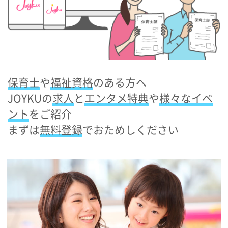
保育士
や
福祉資格
のある方へ
JOYKUの
求人
と
エンタメ特典
や
様々なイベ
ント
をご紹介
まずは
無料登録
でおためしください