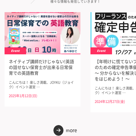
様々な情報も発信していきます！
Event
Event
ネイティブ講師だけじゃない!英語
【年明けに慌てない
の話せない保育士が出来る日常保
のための確定申告準
育での英語教育
〜 分からないを解決
をはじめよう！ 〜
こんにちは！ 楽しさ満載、JOYKU（ジョイ
ク）イベント運営 …
こんにちは！ 楽しさ満載、
ク）イベント運営 …
2025年1月12日(日)
2024年12月27日(金)
more
→