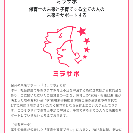
ミラサポ
保育士の未来と子育てする全ての人の
未来をサポートする
保育の未来サポート「ミラサポ」とは
昨今、社会課題でもあります保育士不足を解消する為に企業様から賛同金を
募り、ご支援いただいたご協賛金の一部を、保育士の”就職・転職促進(職が
決まった際のお祝い金)”や”資格取得補助金(対策口座の受講費や教材代な
ど)”に有効活用させていただく業界初となる保育士エコシステムとなりま
す。このミラサポで保育士不足の解消と、子育てする全ての人々の未来をサ
ポートしていきたいと考えております。
［参考データ］
厚生労働省が公表した「保育士確保プラン」によると、2018年以降、新たに