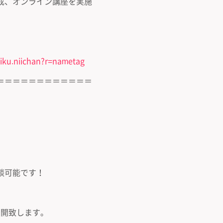
成、オンライン講座を実施
iiku.niichan?r=nametag
＝＝＝＝＝＝＝＝＝＝＝＝
談可能です！
公開致します。