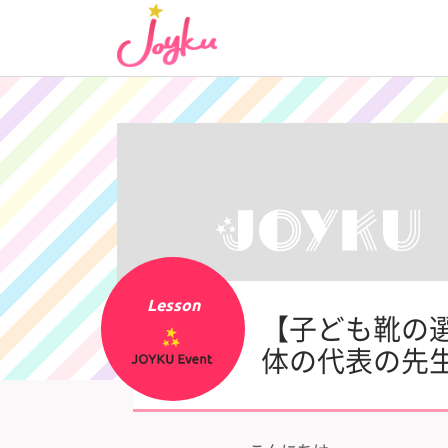
コ
ン
テ
ン
ツ
へ
ス
キ
ッ
プ
Lesson
【子ども靴の
体の代表の先