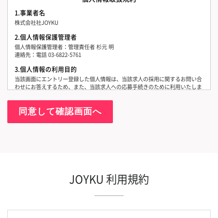
1.事業者名
株式会社社JOYKU
2.個人情報保護管理者
個人情報保護管理者：管理責任者 杉元 明
連絡先：電話 03-6822-5761
3.個人情報の利用目的
当該画面にエントリー登録した個人情報は、当該求人の採用に関するお問い合
わせにお答えするため、また、当該求人への応募手続きのために利用いたしま
す。
4.個人情報の第三者提供について
当社は応募等の手続きのため、求人事業者様へ、お預かりした個人情報をメー
ルまたは電話等で提供することがあります。
5.個人情報取扱いの委託について
当社は、業務委託先に対しては、個人情報の取扱いを委託する場合がありま
す。この場合、個人情報を適切に取り扱っていると認められる委託先を選定
し、契約等において個人情報の適正管理・機密保持などによりお客様の個人情
報の漏洩防止に必要な事項を取決め、適切な管理を実施させます。
JOYKU 利用規約
6.個人情報の開示等の請求
ご提供いただいた個人情報について、開示等をご希望する場合は、上記２の個
人情報保護管理者までお問い合わせください。