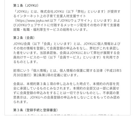
7.個人情報を提供されることの任意性について
第１条（JOYKU）
当社に個人情報を提供されるかどうかは、お客様の任意によるものです。ただ
「JOYKU」とは、株式会社JOYKU（以下「弊社」といいます）が提供す
し、必要な項目を正しくご記入いただきませんと採用に関するご連絡等に影響
るインターネット上の子育て支援人材支援サイト
を及ぼす場合があります。
（https://www.joyku.net 以下「JOYKUウェブサイト」といいます）およ
びJOYKUウェブサイトに付随するメッセージ配信その他の子育て支援者
8.クッキーについて
就職・転職・福利厚生サービスの総称をいいます。
このサイトでは、訪問者様の閲覧行動を収集・分析していますが、訪問者様の
個人情報とは結びつけていません。
第２条（会員）
JOYKU会員（以下「会員」といいます）とは、JOYKUに個人情報および
以上
その他の情報を登録して会員登録の申込みをなし、弊社がこれを承認し
た者をいいます。当該承認後、会員はJOYKUにおいて弊社が展開する会
員向けサービスの一切（以下「会員サービス」といいます）を利用でき
るものとします。
前項にいう「個人情報」とは、個人情報の保護に関する法律（平成15年5
月30日施行）第2条第1項の定義に従います。
会員は、本規約第３条１項の申し込みをした時点で、本規約の内容を完
全に承諾しているものとみなされます。本規約の全部又は一部に承諾せ
ずに会員登録の申込みをすることは一切できないものとし、不承諾の意
思表示は、JOYKUへの会員登録の申込みをしないことをもってのみ認め
られます。
第３条（登録手続と登録審査）
JOYKUの会員となることを希望する個人は、本ページの「同意する」の
ボタンを押し、個人情報等を登録、送信することをもって会員登録の申
し込みをしたものとみなします。
弊社は前項の申し込みについて所定の審査を行います。