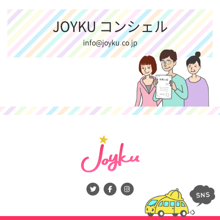
弊社は、会員登録を申し込んだ個人が会員として不適当と判断した場合
には、その登録を拒否することができ、弊社はこれについて一切の責任
JOYKU コンシェル
を負わず、また登録を拒否する理由を申込者に説明する義務も負いませ
ん。また、申込者はこれらにつき異議を申し立てないものとします。
info@joyku.co.jp
前各項に掲げる内容から発生する一切の損害について、弊社は何らの責
任も負わないものとします。
第４条（ＩＤ及びパスワード）
弊社は、会員に対し、ＩＤ及びパスワードを発行し、付与します。
会員は、自己のＩＤ及びパスワードの使用及び管理について、一切の責
任を負担するものとします。会員は、ＩＤ及びパスワードを第三者に使
用されたことにより発生する一切の損害、および会員自身の使用上の過
誤により発生する一切の損害につき、会員に使用もしくは管理上の帰責
性があると否とにかかわらず全責任を負担するものとし、弊社は何らの
責任も負わないものとします。
会員は、理由の如何を問わず、ＩＤ及びパスワードを第三者に使用さ
せ、あるいは譲渡、貸与、名義変更、売買、担保設定等をすることはで
きません。
会員は、ID又はパスワードを盗まれたり、第三者に使用されたりしてい
ることが判明した場合には、直ちに弊社にその旨を通知するとともに、
弊社からの指示に従うものとします。
第５条（変更の届出）
会員は、JOYKUへの届出内容、又は登録内容に変更があった場合には、
弊社に対し速やかにその届出をしなければなりません。この届出を遅滞