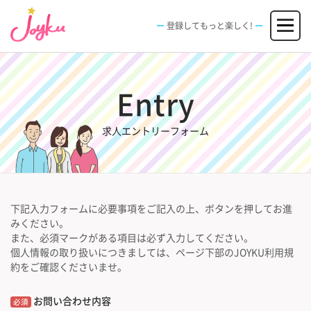
コ
メニュー
ン
登録してもっと楽しく!
テ
ン
JOBS
FACILITIES
SPECIAL
EVENT
ツ
求人情報
施設
エンタメ特典
イベント
へ
Entry
新規登録
ログイン
ス
キ
ッ
求人エントリーフォーム
プ
下記入力フォームに必要事項をご記入の上、ボタンを押してお進
みください。
また、必須マークがある項目は必ず入力してください。
個人情報の取り扱いにつきましては、ページ下部のJOYKU利用規
約をご確認くださいませ。
お問い合わせ内容
必須