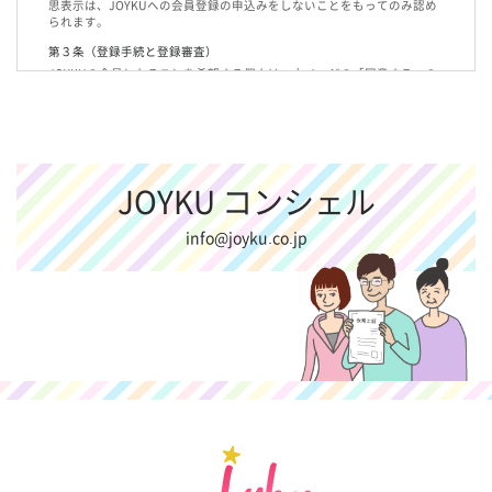
思表示は、JOYKUへの会員登録の申込みをしないことをもってのみ認め
られます。
第３条（登録手続と登録審査）
JOYKUの会員となることを希望する個人は、本ページの「同意する」の
ボタンを押し、個人情報等を登録、送信することをもって会員登録の申
し込みをしたものとみなします。
弊社は前項の申し込みについて所定の審査を行います。
弊社は、会員登録を申し込んだ個人が会員として不適当と判断した場合
には、その登録を拒否することができ、弊社はこれについて一切の責任
JOYKU コンシェル
を負わず、また登録を拒否する理由を申込者に説明する義務も負いませ
ん。また、申込者はこれらにつき異議を申し立てないものとします。
info@joyku.co.jp
前各項に掲げる内容から発生する一切の損害について、弊社は何らの責
任も負わないものとします。
第４条（ＩＤ及びパスワード）
弊社は、会員に対し、ＩＤ及びパスワードを発行し、付与します。
会員は、自己のＩＤ及びパスワードの使用及び管理について、一切の責
任を負担するものとします。会員は、ＩＤ及びパスワードを第三者に使
用されたことにより発生する一切の損害、および会員自身の使用上の過
誤により発生する一切の損害につき、会員に使用もしくは管理上の帰責
性があると否とにかかわらず全責任を負担するものとし、弊社は何らの
責任も負わないものとします。
会員は、理由の如何を問わず、ＩＤ及びパスワードを第三者に使用さ
せ、あるいは譲渡、貸与、名義変更、売買、担保設定等をすることはで