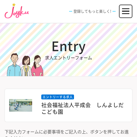
コ
メニュー
ン
登録してもっと楽しく!
テ
ン
JOBS
FACILITIES
SPECIAL
EVENT
ツ
求人情報
施設
エンタメ特典
イベント
へ
Entry
新規登録
ログイン
ス
キ
ッ
求人エントリーフォーム
プ
エントリーする求人
社会福祉法人平成会 しんよしだ
こども園
下記入力フォームに必要事項をご記入の上、ボタンを押してお進