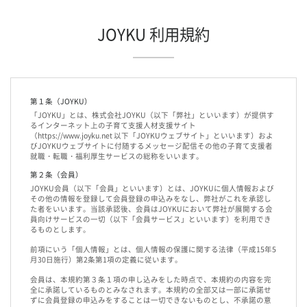
す。この場合、個人情報を適切に取り扱っていると認められる委託先を選定
し、契約等において個人情報の適正管理・機密保持などによりお客様の個人情
報の漏洩防止に必要な事項を取決め、適切な管理を実施させます。
JOYKU 利用規約
6.個人情報の開示等の請求
ご提供いただいた個人情報について、開示等をご希望する場合は、上記２の個
人情報保護管理者までお問い合わせください。
7.個人情報を提供されることの任意性について
第１条（JOYKU）
当社に個人情報を提供されるかどうかは、お客様の任意によるものです。ただ
「JOYKU」とは、株式会社JOYKU（以下「弊社」といいます）が提供す
し、必要な項目を正しくご記入いただきませんと採用に関するご連絡等に影響
るインターネット上の子育て支援人材支援サイト
を及ぼす場合があります。
（https://www.joyku.net 以下「JOYKUウェブサイト」といいます）およ
びJOYKUウェブサイトに付随するメッセージ配信その他の子育て支援者
8.クッキーについて
就職・転職・福利厚生サービスの総称をいいます。
このサイトでは、訪問者様の閲覧行動を収集・分析していますが、訪問者様の
個人情報とは結びつけていません。
第２条（会員）
JOYKU会員（以下「会員」といいます）とは、JOYKUに個人情報および
以上
その他の情報を登録して会員登録の申込みをなし、弊社がこれを承認し
た者をいいます。当該承認後、会員はJOYKUにおいて弊社が展開する会
員向けサービスの一切（以下「会員サービス」といいます）を利用でき
るものとします。
前項にいう「個人情報」とは、個人情報の保護に関する法律（平成15年5
月30日施行）第2条第1項の定義に従います。
会員は、本規約第３条１項の申し込みをした時点で、本規約の内容を完
全に承諾しているものとみなされます。本規約の全部又は一部に承諾せ
ずに会員登録の申込みをすることは一切できないものとし、不承諾の意