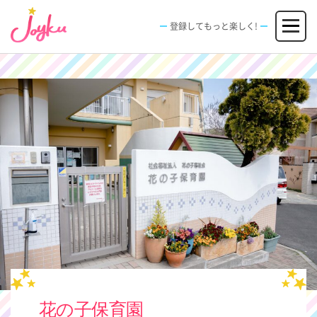
コ
メニュー
ン
登録してもっと楽しく!
テ
ン
JOBS
FACILITIES
SPECIAL
EVENT
ツ
求人情報
施設
エンタメ特典
イベント
へ
新規登録
ログイン
ス
キ
ッ
プ
花の子保育園