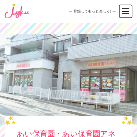
コ
メニュー
ン
登録してもっと楽しく!
テ
ン
JOBS
FACILITIES
SPECIAL
EVENT
ツ
求人情報
施設
エンタメ特典
イベント
へ
新規登録
ログイン
ス
キ
ッ
プ
あい保育園・あい保育園アネ