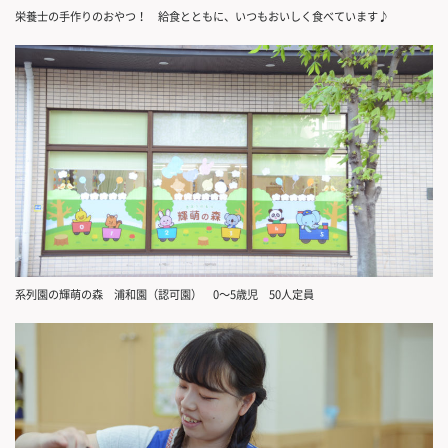
栄養士の手作りのおやつ！ 給食とともに、いつもおいしく食べています♪
系列園の輝萌の森 浦和園（認可園） 0～5歳児 50人定員