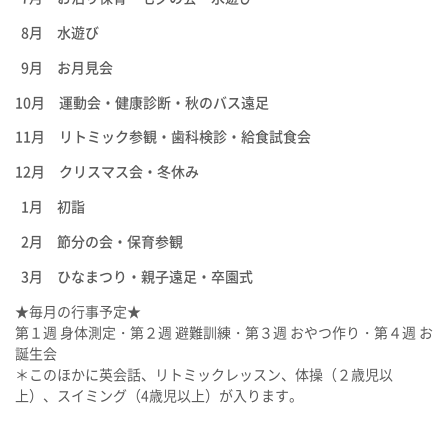
8月 水遊び
9月 お月見会
10月 運動会・健康診断・秋のバス遠足
11月 リトミック参観・歯科検診・給食試食会
12月 クリスマス会・冬休み
1月 初詣
2月 節分の会・保育参観
3月 ひなまつり・親子遠足・卒園式
★毎月の行事予定★
第１週 身体測定・第２週 避難訓練・第３週 おやつ作り・第４週 お
誕生会
＊このほかに英会話、リトミックレッスン、体操（２歳児以
上）、
スイミング（4歳児以上）
が入ります。