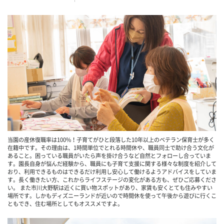
当園の産休復職率は100%！子育てがひと段落した10年以上のベテラン保育士が多く
在籍中です。その理由は、1時間単位でとれる時間休や、職員同士で助け合う文化が
あること。困っている職員がいたら声を掛け合うなど自然とフォローし合っていま
す。園長自身が悩んだ経験から、職員にも子育て支援に関する様々な制度を紹介して
おり、利用できるものはできるだけ利用し安心して働けるようアドバイスをしていま
す。長く働きたい方、これからライフステージの変化がある方も、ぜひご応募くださ
い。 また市川大野駅は近くに買い物スポットがあり、家賃も安くとても住みやすい
場所です。しかもディズニーランドが近いので時間休を使って午後から遊びに行くこ
ともでき、住む場所としてもオススメですよ。