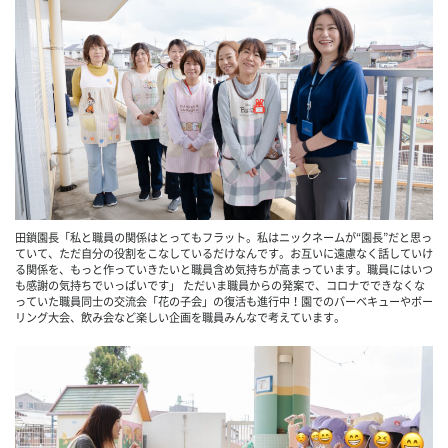
田鎖園長「私と職員の関係はとってもフラット。私はニックネームが“園長”だと思っ
ていて、ただ自分の役割をこなしているだけなんです。お互いに遠慮なく話していけ
る関係を、もっと作っていきたいと職員含め気持ちが高まっています。職員にはいつ
も感謝の気持ちでいっぱいです」 ただいま職員からの発案で、コロナでできなくな
っていた職員同士の交流会「花の子会」の復活も進行中！園でのバーベキューやボー
リング大会、飲み会など楽しい企画を職員みんなで考えています。