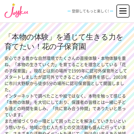
コ
メニュー
ン
登録してもっと楽しく!
テ
ン
JOBS
FACILITIES
SPECIAL
EVENT
ツ
求人情報
施設
エンタメ特典
イベント
へ
「本物の体験」を通じて生きる力を
新規登録
ログイン
ス
育てたい！花の子保育園
キ
ッ
安心できる豊かな自然環境でたくさんの直接体験・本物体験を重
プ
ね、「本物の生きていく力」を育てることを理念としている「花
の子保育園」。現在とは別の場所で1999年に認可外保育所として
スタートしましたが認可外でできることへの限界を感じ、2003年
に市川大野駅から徒歩5分の場所に認可保育園として開園しまし
た。
インターネットで調べたことや絵ではなく、本物を触って感じる
「本物の体験」を大切にしており、保護者の皆様とは一緒に子ど
も達との時間を楽しみ、「共に育み合う仲間」でありたいと思っ
ています。
また地域づくりの一環として困ったことを解決していきたいとい
う想いから、地域に住む人たちとの交流活動も盛んに行っていま
す。さまざまな活動やイベントを通じて、助け合い支えあう地域