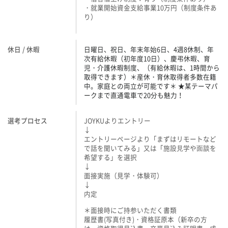
・就業開始資金支給事業10万円（制度条件あ
り）
休日 / 休暇
日曜日、祝日、年末年始6日、4週8休制、年
次有給休暇（初年度10日）、慶弔休暇、育
児・介護休暇制度、（有給休暇は、1時間から
取得できます）＊産休・育休取得者多数在籍
中。家庭との両立が可能です＊ ★某テーマパ
ークまで直通電車で20分も魅力！
選考プロセス
JOYKUよりエントリー
↓
エントリーページより「まずはリモートなど
で話を聞いてみる」又は「施設⾒学や⾯談を
希望する」を選択
↓
面接実施（見学・体験可）
↓
内定
＊面接時にご持参いただく書類
履歴書(写真付き)・資格証原本（新卒の方