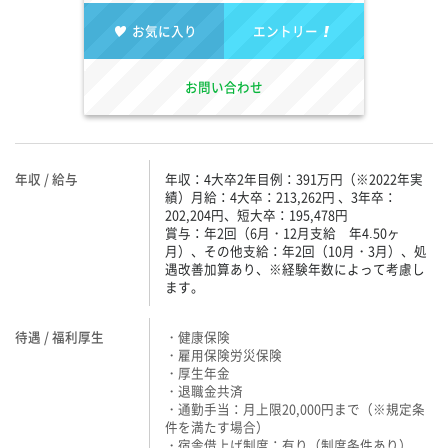
お気に入り
エントリー
お問い合わせ
年収 / 給与
年収：4大卒2年目例：391万円（※2022年実
績）月給：4大卒：213,262円 、3年卒：
202,204円、短大卒：195,478円
賞与：年2回（6月・12月支給 年4.50ヶ
月）、その他支給：年2回（10月・3月）、処
遇改善加算あり、※経験年数によって考慮し
ます。
待遇 / 福利厚生
・健康保険
・雇用保険労災保険
・厚生年金
・退職金共済
・通勤手当：月上限20,000円まで（※規定条
件を満たす場合）
・宿舎借上げ制度：有り（制度条件あり）