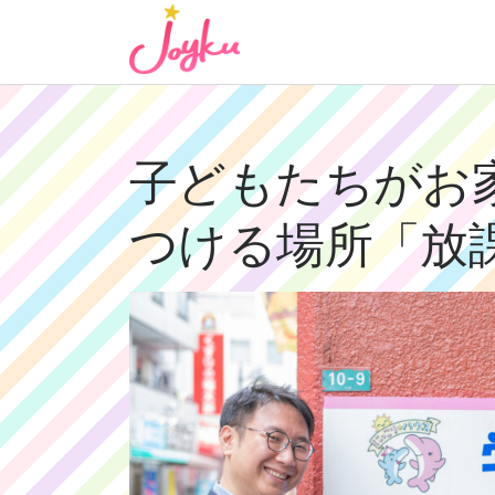
コ
ン
テ
ン
ツ
へ
子どもたちがお
ス
キ
つける場所「放
ッ
プ