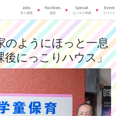
Jobs
Facilities
Special
Event
求人情報
施設
エンタメ特典
イベント
家のようにほっと一息
課後にっこりハウス」