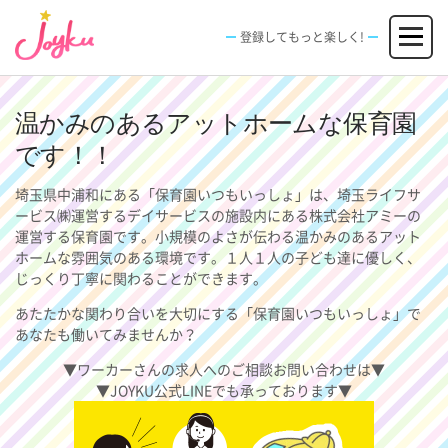
コ
メニュー
ン
登録してもっと楽しく!
テ
ン
JOBS
FACILITIES
SPECIAL
EVENT
ツ
求人情報
施設
エンタメ特典
イベント
へ
温かみのあるアットホームな保育園
新規登録
ログイン
ス
です！！
キ
ッ
埼玉県中浦和にある「保育園いつもいっしょ」は、埼玉ライフサ
プ
ービス㈱運営するデイサービスの施設内にある株式会社アミーの
運営する保育園です。小規模のよさが伝わる温かみのあるアット
ホームな雰囲気のある環境です。１人１人の子ども達に優しく、
じっくり丁寧に関わることができます。
あたたかな関わり合いを大切にする「保育園いつもいっしょ」で
あなたも働いてみませんか？
▼ワーカーさんの求人へのご相談お問い合わせは▼
▼JOYKU公式LINEでも承っております▼