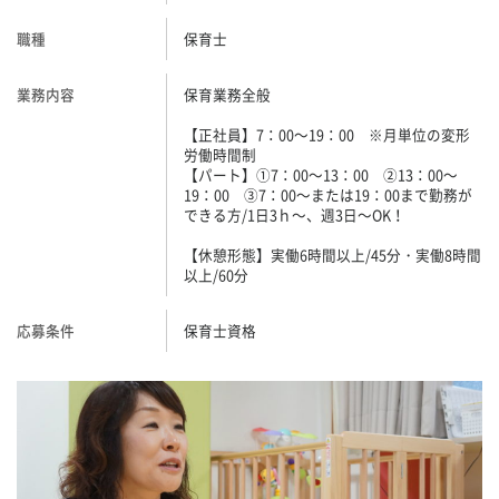
職種
保育士
業務内容
保育業務全般
【正社員】7：00～19：00 ※月単位の変形
労働時間制
【パート】①7：00～13：00 ②13：00～
19：00 ③7：00～または19：00まで勤務が
できる方/1日3ｈ～、週3日～OK！
【休憩形態】実働6時間以上/45分・実働8時間
以上/60分
応募条件
保育士資格