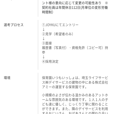
ント様の意向に応じて変更の可能性あり ※
契約社員は年間休日112日(月単位の変形労働
時間制）
選考プロセス
①JOYKUにてエントリー
↓
②見学（希望者のみ）
↓
③面接
履歴書（写真付）・資格免許（コピー可）持
参
↓
④採用決定
環境
保育園いつもいっしょは、埼玉ライフサービ
ス㈱デイサービスの建物の中にある株式会社
アミーの運営する保育園です。
小規模のよさが伝わる温かみのあるアットホ
ームな雰囲気のある環境です。１人１人の子
ども達に優しく、じっくり丁寧に関わること
ができます。また、隣のデイサービスを利用
するおじいさん、おばあさんとの関わり合い