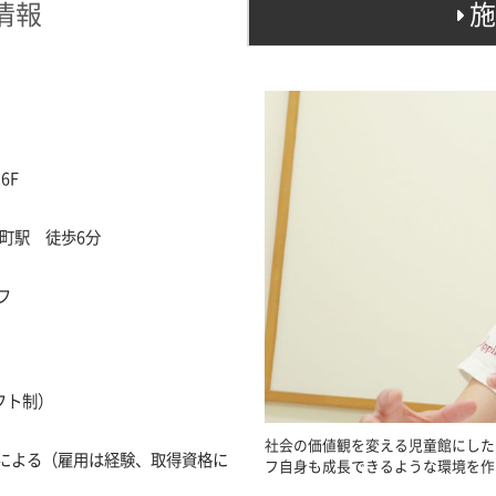
情報
施
6F
町駅 徒歩6分
フ
フト制）
社会の価値観を変える児童館にした
による（雇用は経験、取得資格に
フ自身も成長できるような環境を作