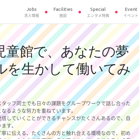
Jobs
Facilities
Special
Event
求人情報
施設
エンタメ特典
イベント
児童館で、あなたの夢
ルを生かして働いてみ
スタッフ同士でも日々の課題をグループワークで話し合った
となるような努力を重ねています。
発信していくことができるチャンスがたくさんあるので、自
ります。
丁寧に伝える、たくさんの方と触れ合える環境なので、初め