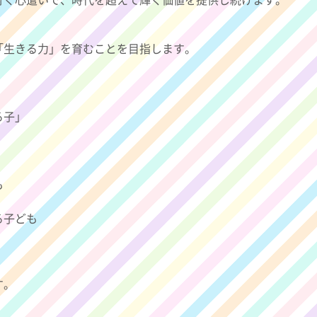
「生きる力」を育むことを目指します。
る子」
も
る子ども
す。