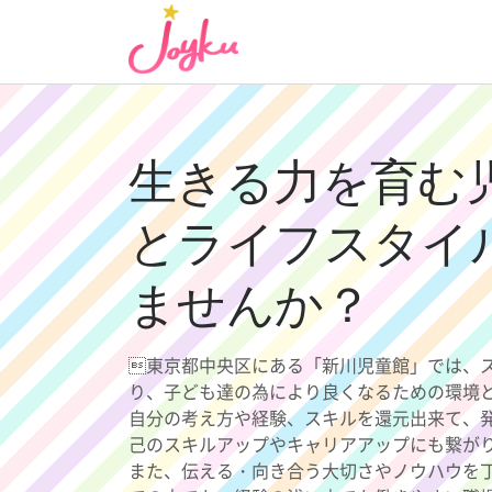
コ
ン
テ
ン
ツ
へ
生きる力を育む
ス
キ
とライフスタイ
ッ
プ
ませんか？
東京都中央区にある「新川児童館」では、
り、子ども達の為により良くなるための環境
自分の考え方や経験、スキルを還元出来て、
己のスキルアップやキャリアアップにも繋が
また、伝える・向き合う大切さやノウハウを