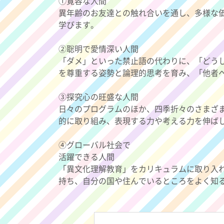
①寛容な人間
異年齢のお友達との触れ合いを通し、多様な
学びます。
②聡明で愛情深い人間
「ダメ」といった禁止語の代わりに、「どう
を尊重する姿勢と論理的思考を育み、「他者
③探究心の旺盛な人間
日々のプログラムのほか、四季折々のさまざ
的に取り組み、表現する力や考える力を伸ば
④グローバル社会で
活躍できる人間
「異文化理解教育」をカリキュラムに取り入
持ち、自分の国や住んでいるところをよく知