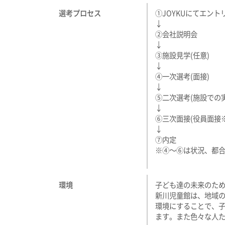
選考プロセス
①JOYKUにてエント
↓
②会社説明会
↓
③施設見学(任意)
↓
④一次選考(面接)
↓
⑤二次選考(施設での
↓
⑥三次面接(役員面接
↓
⑦内定
​※④～⑥は状況、都
環境
子ども達の未来のた
新川児童館は、地域
環境にすることで、
ます。また色々な人