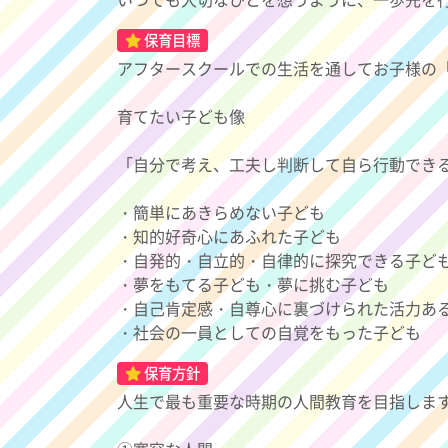
保育目標
アフタースクールでの生活を通してお子様の
育てたい子ども像
「自分で考え、工夫し判断して自ら行動でき
・簡単にあきらめない子ども
・知的好奇心にあふれた子ども
・自発的・自立的・自律的に探究できる子ど
・夢をもてる子ども・夢に挑む子ども
・自己肯定感・自尊心に裏づけられた活力あ
・社会の一員としての自覚をもった子ども
保育方針
人生で最も重要な時期の人間教育を目指しま