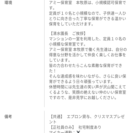
環境
アミー保育室 本牧原は、小規模認可保育で
す。
定員が１０名と小規模なので、子供達一人ひ
とりに向き合った丁寧な保育ができる温かい
保育をしていただけます。
【清水園長 ご挨拶】
マンションの一室を利用した、定員１０名の
小規模な保育室です。
アミー保育室 本牧原で働く先生達は、自分の
得意な分野を活かして仲良く楽しくお仕事を
しています。
皆の力合わせたらこんな素敵な保育ができ
た！
そんな達成感を味わいながら、さらに良い保
育ができるよう日々頑張っています。
休憩時間には先生達の笑い声が沢山聞こえて
くるような、笑顔の絶えない仲のいい保育室
ですので、是非見学にお越しください。
備考
【共通】 エプロン貸与、クリスマスプレゼ
ント
【正社員のみ】 社宅制度あり
マイカー通勤：