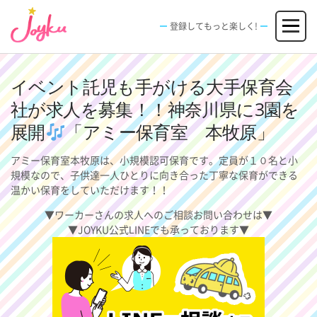
コ
メニュー
ン
登録してもっと楽しく!
テ
ン
JOBS
FACILITIES
SPECIAL
EVENT
ツ
求人情報
施設
エンタメ特典
イベント
へ
イベント託児も手がける大手保育会
新規登録
ログイン
ス
社が求人を募集！！神奈川県に3園を
キ
ッ
展開
「アミー保育室 本牧原」
プ
アミー保育室本牧原は、小規模認可保育です。定員が１０名と小
規模なので、子供達一人ひとりに向き合った丁寧な保育ができる
温かい保育をしていただけます！！
▼ワーカーさんの求人へのご相談お問い合わせは▼
▼JOYKU公式LINEでも承っております▼