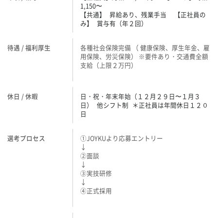
1,150〜
【共通】 昇給あり、残業手当 【正社員の
み】 賞与有（年２回）
待遇 / 福利厚生
各種社会保険完備 （ 健康保険、厚生年金、雇
用保険、労災保険） ※要件あり・交通費全額
支給（上限２万円）
休日 / 休暇
日・祝・年末年始（１２月２９日〜１月３
日） 他シフト制 ＊正社員は年間休日１２０
日
選考プロセス
①JOYKUより応募エントリー
↓
②面談
↓
③実技研修
↓
④正式採用