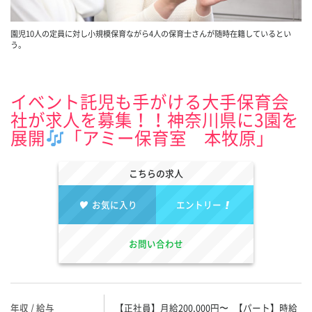
園児10人の定員に対し小規模保育ながら4人の保育士さんが随時在籍しているとい
う。
イベント託児も手がける大手保育会
社が求人を募集！！神奈川県に3園を
展開
「アミー保育室 本牧原」
こちらの求人
お気に入り
エントリー
お問い合わせ
年収 / 給与
【正社員】月給200,000円〜 【パート】時給