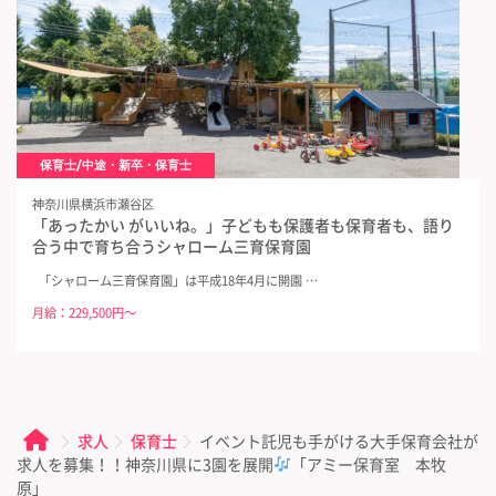
保育士/中途・新卒・保育士
神奈川県横浜市瀬谷区
「あったかい がいいね。」子どもも保護者も保育者も、語り
合う中で育ち合うシャローム三育保育園
「シャローム三育保育園」は平成18年4月に開園 …
月給：229,500円～
求人
保育士
イベント託児も手がける大手保育会社が
求人を募集！！神奈川県に3園を展開
「アミー保育室 本牧
原」