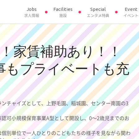
Jobs
Facilities
Special
Event
求人情報
施設
エンタメ特典
イベント
！！家賃補助あり！！
事もプライベートも充
ランチャイズとして、上野毛園、稲城園、センター南園の3
認可小規模保育事業A型として開設し、0～2歳児までのお
は個別単位で一人ひとりのこどもたちの様子を見ながら関わ