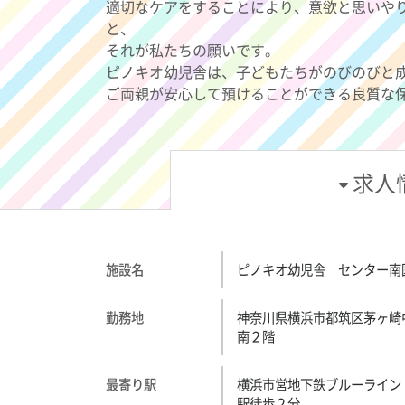
適切なケアをすることにより、意欲と思いや
と、
それが私たちの願いです。
ピノキオ幼児舎は、子どもたちがのびのびと
ご両親が安心して預けることができる良質な
求人
施設名
ピノキオ幼児舎 センター南
勤務地
神奈川県横浜市都筑区茅ヶ崎
南２階
最寄り駅
横浜市営地下鉄ブルーライン
駅徒歩２分