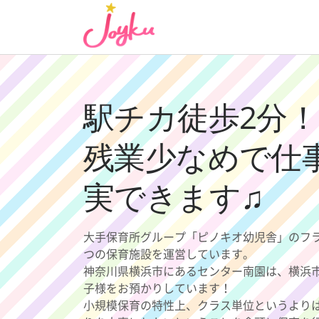
コ
ン
テ
ン
ツ
へ
駅チカ徒歩2分
ス
キ
残業少なめで仕
ッ
プ
実できます♫
大手保育所グループ「ピノキオ幼児舎」のフ
つの保育施設を運営しています。
神奈川県横浜市にあるセンター南園は、横浜市
子様をお預かりしています！
小規模保育の特性上、クラス単位というより