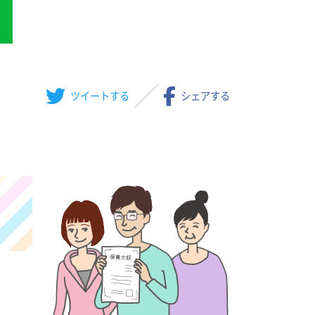
ツイート
する
シェア
する