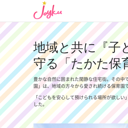
コ
ン
テ
ン
ツ
へ
地域と共に『子
ス
キ
守る「たかた保
ッ
プ
豊かな自然に囲まれた閑静な住宅街。その中
園」は、地域の方々から愛され続ける保育園
「こどもを安心して預けられる場所が欲しい」
した。